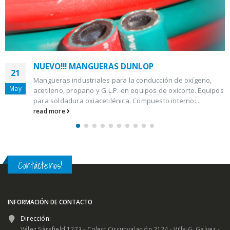
Nueva linea de CONSUMIBLES BLUWELD, O
07
China. Excelentes precios y calidad.-
no,
Nov
Equipos
Ingrese a los siguientes links para ver la linea compl
productos, están separados en MIG, TIG y PLASMA: ..
read more
Contáctenos!
INFORMACIÓN DE CONTACTO
Dirección:
Vélez Sársfield 1273 - Colect.Circunvalación 2124 - Villa G. Galvez -