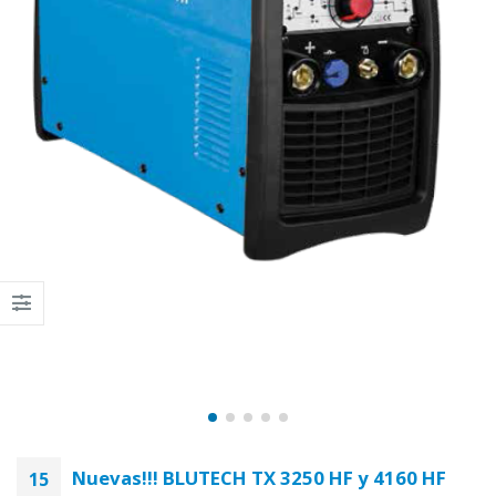
Nuevas!!! BLUTECH TX 3250 HF y 4160 HF
15