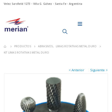
Velez Sarsfield 1273 - Villa G. Gálvez - Santa Fe - Argentina
PRODUCTOS
ABRASIVOS
,
LIMAS ROTATIVAS METAL DURO
KIT LIMAS ROTATIVAS METAL DURO
< Anterior
Siguiente >
S Y FRESADORAS
CATALOGO APAREJOS
22
11
062025
May
May
Click aquí para descargar el
re
catálogo completo:
CATALOGO APAREJOS
062025
read more