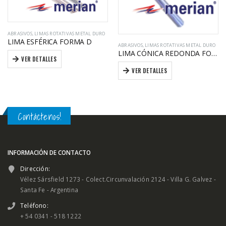
ABRASIVOS
,
LIMAS ROTATIVAS METAL DURO
LIMA ESFÉRICA FORMA D
ABRASIVOS
,
LIMAS ROTATIVAS METAL DURO
LIMA CÓNICA REDONDA FORMA L
VER DETALLES
VER DETALLES
Contáctenos!
INFORMACIÓN DE CONTACTO
Dirección:
Vélez Sársfield 1273 - Colect.Circunvalación 2124 - Villa G. Galvez -
Santa Fe - Argentina
Teléfono:
+ 54 0341 - 518 1222