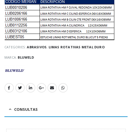
APAREJOS!!
/uploads/2019/07/1-
May
read more
re
CATEGORIES:
ABRASIVOS
,
LIMAS ROTATIVAS METAL DURO
MARCA:
BLUWELD
CONSULTAS