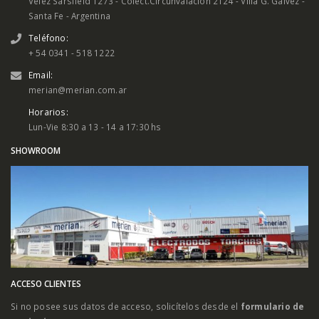
Vélez Sársfield 1273 - Colect.Circunvalación 2124 - Villa G. Galvez -
Santa Fe - Argentina
Teléfono:
+ 54 0341 - 518 1222
Email:
merian@merian.com.ar
Horarios:
Lun-Vie 8:30 a 13 - 14 a 17:30 hs
SHOWROOM
ACCESO CLIENTES
Si no posee sus datos de acceso, solicítelos desde el
formulario de