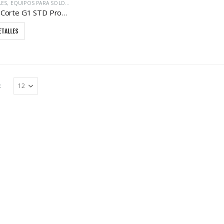
LES
,
EQUIPOS PARA SOLDAR / CORTE CON GAS
Picos de Corte G1 STD Propano y Acetileno
ETALLES
: