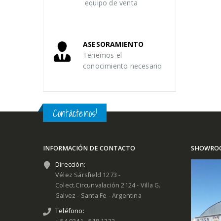
equipo de venta
ASESORAMIENTO
Tenemos el
conocimiento necesario
Contáctenos!
INFORMACIÓN DE CONTACTO
SHOWRO
Dirección:
Vélez Sársfield 1273 -
Colect.Circunvalación 2124 - Villa G.
Galvez - Santa Fe - Argentina
Teléfono: