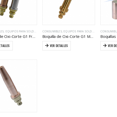
LES
,
EQUIPOS PARA SOLDAR / CORTE CON GAS
CONSUMIBLES
,
EQUIPOS PARA SOLDAR / CORTE CON GAS
CONSUMIBL
Boquilla de Oxi-Corte G1 Fresco® Heavy Duty
Boquilla de Oxi-Corte G1 Manual Mach-flow®
Boquillas
ETALLES
VER DETALLES
VER DE