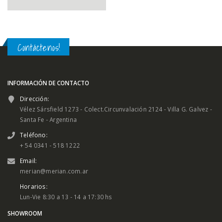
Contáctenos!
INFORMACIÓN DE CONTACTO
Dirección:
Vélez Sársfield 1273 - Colect.Circunvalación 2124 - Villa G. Galvez -
Santa Fe - Argentina
Teléfono:
+ 54 0341 - 518 1222
Email:
merian@merian.com.ar
Horarios:
Lun-Vie 8:30 a 13 - 14 a 17:30 hs
SHOWROOM