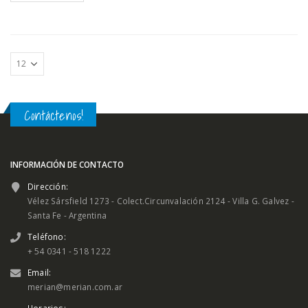
Contáctenos!
INFORMACIÓN DE CONTACTO
Dirección:
Vélez Sársfield 1273 - Colect.Circunvalación 2124 - Villa G. Galvez -
Santa Fe - Argentina
Teléfono:
+ 54 0341 - 518 1222
Email:
merian@merian.com.ar
Horarios: