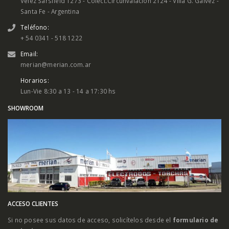
Vélez Sársfield 1273 - Colect.Circunvalación 2124 - Villa G. Galvez -
Santa Fe - Argentina
Teléfono:
+ 54 0341 - 518 1222
Email:
merian@merian.com.ar
Horarios:
Lun-Vie 8:30 a 13 - 14 a 17:30 hs
SHOWROOM
ACCESO CLIENTES
Si no posee sus datos de acceso, solicítelos desde el
formulario de